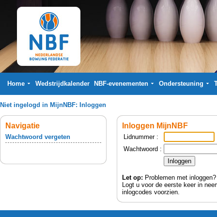
Home
Wedstrijdkalender
NBF-evenementen
Ondersteuning
Niet ingelogd in MijnNBF:
Inloggen
Navigatie
Inloggen MijnNBF
Wachtwoord vergeten
Lidnummer :
Wachtwoord :
Let op:
Problemen met inloggen? 
Logt u voor de eerste keer in ne
inlogcodes voorzien.