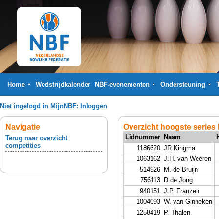
Home
Wedstrijdkalender
NBF-evenementen
Ondersteuning
Niet ingelogd in MijnNBF:
Inloggen
Navigatie
Overzicht hoogste series 
Lidnummer
Naam
Terug naar overzicht
competities
1186620
JR Kingma
1063162
J.H. van Weeren
514926
M. de Bruijn
756113
D de Jong
940151
J.P. Franzen
1004093
W. van Ginneken
1258419
P. Thalen