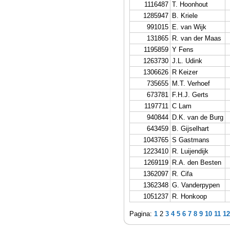
1116487
T. Hoonhout
1285947
B. Kriele
991015
E. van Wijk
131865
R. van der Maas
1195859
Y Fens
1263730
J.L. Udink
1306626
R Keizer
735655
M.T. Verhoef
673781
F.H.J. Gerts
1197711
C Lam
940844
D.K. van de Burg
643459
B. Gijselhart
1043765
S Gastmans
1223410
R. Luijendijk
1269119
R.A. den Besten
1362097
R. Cifa
1362348
G. Vanderpypen
1051237
R. Honkoop
Pagina:
1
2
3
4
5
6
7
8
9
10
11
12